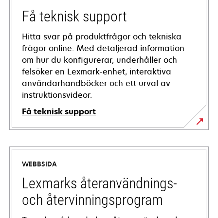
Få teknisk support
Hitta svar på produktfrågor och tekniska
frågor online. Med detaljerad information
om hur du konfigurerar, underhåller och
felsöker en Lexmark-enhet, interaktiva
användarhandböcker och ett urval av
instruktionsvideor.
Få teknisk support
opens
in
a
WEBBSIDA
new
tab
Lexmarks återanvändnings-
och återvinningsprogram