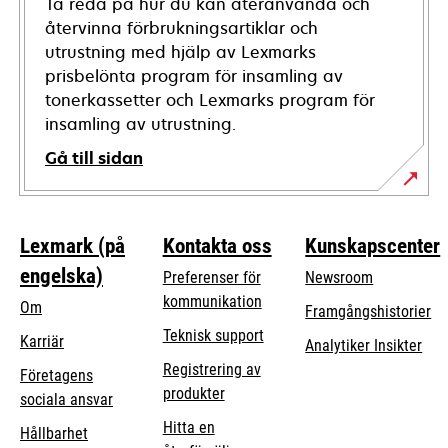
Ta reda på hur du kan återanvända och
återvinna förbrukningsartiklar och
utrustning med hjälp av Lexmarks
prisbelönta program för insamling av
tonerkassetter och Lexmarks program för
insamling av utrustning.
Gå till sidan
Lexmark (på
Kontakta oss
Kunskapscenter
engelska)
Preferenser för
Newsroom
kommunikation
Om
Framgångshistorier
opens
Teknisk support
Karriär
Analytiker Insikter
in
Registrering av
Företagens
a
produkter
opens
sociala ansvar
new
in
Hitta en
tab
Hållbarhet
a