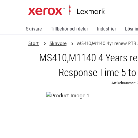
Skrivare
Tillbehör och delar
Industrier
Lösni
Start
Skrivare
MS410,M1140 4yr renew RTB 5
MS410,M1140 4 Years ren
Response Time 5 to
Artikelnummer.: