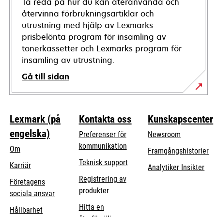
Ta reda på hur du kan återanvända och
återvinna förbrukningsartiklar och
utrustning med hjälp av Lexmarks
prisbelönta program för insamling av
tonerkassetter och Lexmarks program för
insamling av utrustning.
Gå till sidan
Lexmark (på
Kontakta oss
Kunskapscenter
engelska)
Preferenser för
Newsroom
kommunikation
Om
Framgångshistorier
opens
Teknisk support
Karriär
Analytiker Insikter
in
Registrering av
Företagens
a
produkter
opens
sociala ansvar
new
in
Hitta en
tab
Hållbarhet
a