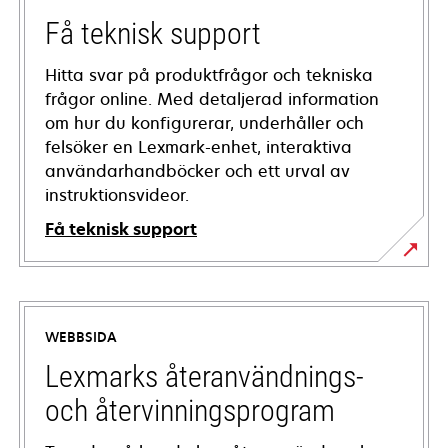
Få teknisk support
Hitta svar på produktfrågor och tekniska
frågor online. Med detaljerad information
om hur du konfigurerar, underhåller och
felsöker en Lexmark-enhet, interaktiva
användarhandböcker och ett urval av
instruktionsvideor.
Få teknisk support
opens
in
a
WEBBSIDA
new
tab
Lexmarks återanvändnings-
och återvinningsprogram