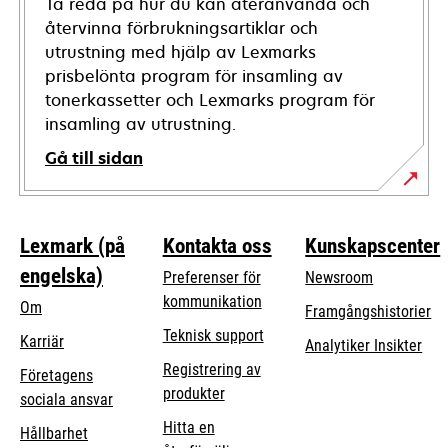
Ta reda på hur du kan återanvända och
återvinna förbrukningsartiklar och
utrustning med hjälp av Lexmarks
prisbelönta program för insamling av
tonerkassetter och Lexmarks program för
insamling av utrustning.
Gå till sidan
Lexmark (på
Kontakta oss
Kunskapscenter
engelska)
Preferenser för
Newsroom
kommunikation
Om
Framgångshistorier
opens
Teknisk support
Karriär
Analytiker Insikter
in
Registrering av
Företagens
a
produkter
opens
sociala ansvar
new
in
Hitta en
tab
Hållbarhet
a