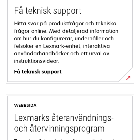
Få teknisk support
Hitta svar på produktfrågor och tekniska
frågor online. Med detaljerad information
om hur du konfigurerar, underhåller och
felsöker en Lexmark-enhet, interaktiva
användarhandböcker och ett urval av
instruktionsvideor.
Få teknisk support
opens
in
a
WEBBSIDA
new
tab
Lexmarks återanvändnings-
och återvinningsprogram