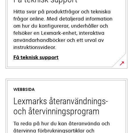
Hitta svar på produktfrågor och tekniska
frågor online. Med detaljerad information
om hur du konfigurerar, underhåller och
felsöker en Lexmark-enhet, interaktiva
användarhandböcker och ett urval av
instruktionsvideor.
Få teknisk support
opens
in
a
WEBBSIDA
new
tab
Lexmarks återanvändnings-
och återvinningsprogram
Ta reda på hur du kan återanvända och
återvinna förbrukningsartiklar och