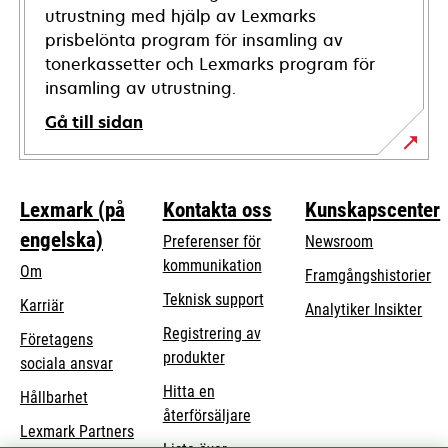
utrustning med hjälp av Lexmarks
prisbelönta program för insamling av
tonerkassetter och Lexmarks program för
insamling av utrustning.
Gå till sidan
Lexmark (på
Kontakta oss
Kunskapscenter
engelska)
Preferenser för
Newsroom
kommunikation
Om
Framgångshistorier
opens
Teknisk support
Karriär
Analytiker Insikter
in
Registrering av
Företagens
a
produkter
opens
sociala ansvar
new
in
Hitta en
tab
Hållbarhet
a
återförsäljare
Lexmark Partners
new