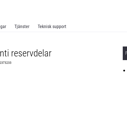
ngar
Tjänster
Teknisk support
ti reservdelar
 2373233