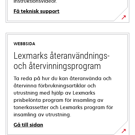
instruktionsvideor.
Få teknisk support
opens
in
a
WEBBSIDA
new
tab
Lexmarks återanvändnings-
och återvinningsprogram
Ta reda på hur du kan återanvända och
återvinna förbrukningsartiklar och
utrustning med hjälp av Lexmarks
prisbelönta program för insamling av
tonerkassetter och Lexmarks program för
insamling av utrustning.
Gå till sidan