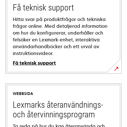
Få teknisk support
Hitta svar på produktfrågor och tekniska
frågor online. Med detaljerad information
om hur du konfigurerar, underhåller och
felsöker en Lexmark-enhet, interaktiva
användarhandböcker och ett urval av
instruktionsvideor.
Få teknisk support
opens
in
a
WEBBSIDA
new
tab
Lexmarks återanvändnings-
och återvinningsprogram
Ta reda på hur du kan återanvända och