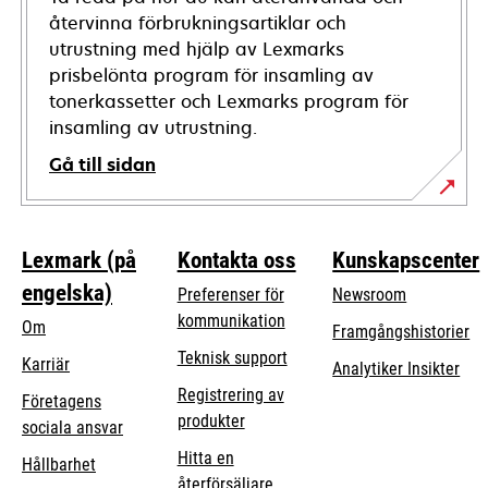
återvinna förbrukningsartiklar och
utrustning med hjälp av Lexmarks
prisbelönta program för insamling av
tonerkassetter och Lexmarks program för
insamling av utrustning.
Gå till sidan
Lexmark (på
Kontakta oss
Kunskapscenter
engelska)
Preferenser för
Newsroom
kommunikation
Om
Framgångshistorier
opens
Teknisk support
Karriär
Analytiker Insikter
in
Registrering av
Företagens
a
produkter
opens
sociala ansvar
new
in
Hitta en
tab
Hållbarhet
a
återförsäljare