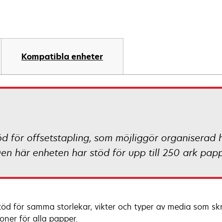
Kompatibla enheter
d för offsetstapling, som möjliggör organiserad h
Den här enheten har stöd för upp till 250 ark pap
töd för samma storlekar, vikter och typer av media som skri
oner för alla papper.