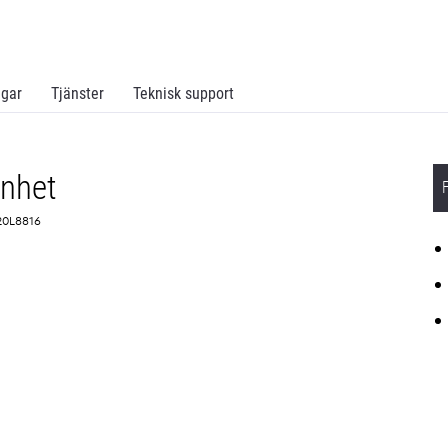
ngar
Tjänster
Teknisk support
enhet
 20L8816