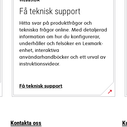
WEBBSIDA
Få teknisk support
Hitta svar på produktfrågor och
tekniska frågor online. Med detaljerad
information om hur du konfigurerar,
underhåller och felsöker en Lexmark-
enhet, interaktiva
användarhandböcker och ett urval av
instruktionsvideor.
Få teknisk support
opens
in
a
new
Kontakta oss
K
tab