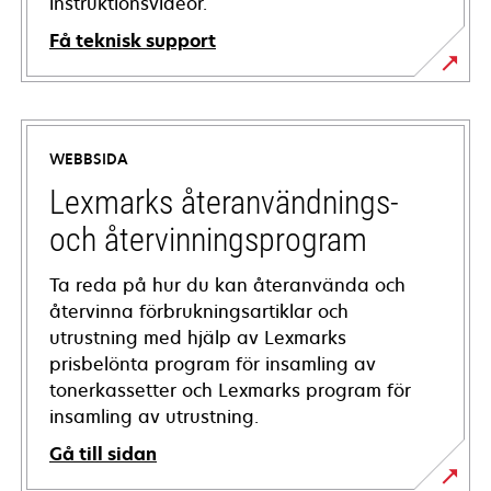
instruktionsvideor.
Få teknisk support
opens
in
a
WEBBSIDA
new
tab
Lexmarks återanvändnings-
och återvinningsprogram
Ta reda på hur du kan återanvända och
återvinna förbrukningsartiklar och
utrustning med hjälp av Lexmarks
prisbelönta program för insamling av
tonerkassetter och Lexmarks program för
insamling av utrustning.
Gå till sidan