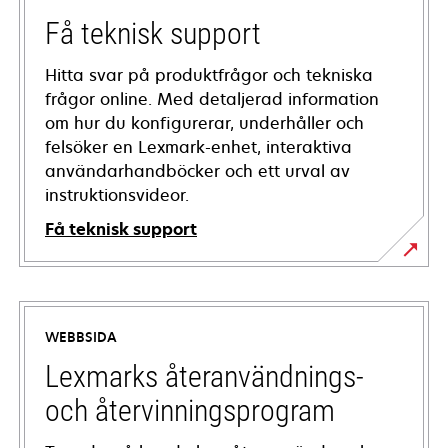
Få teknisk support
Hitta svar på produktfrågor och tekniska
frågor online. Med detaljerad information
om hur du konfigurerar, underhåller och
felsöker en Lexmark-enhet, interaktiva
användarhandböcker och ett urval av
instruktionsvideor.
Få teknisk support
opens
in
a
WEBBSIDA
new
tab
Lexmarks återanvändnings-
och återvinningsprogram