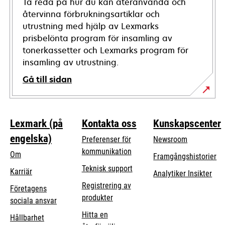
Ta reda på hur du kan återanvända och
återvinna förbrukningsartiklar och
utrustning med hjälp av Lexmarks
prisbelönta program för insamling av
tonerkassetter och Lexmarks program för
insamling av utrustning.
Gå till sidan
Lexmark (på
Kontakta oss
Kunskapscenter
engelska)
Preferenser för
Newsroom
kommunikation
Om
Framgångshistorier
opens
Teknisk support
Karriär
Analytiker Insikter
in
Registrering av
Företagens
a
produkter
opens
sociala ansvar
new
in
Hitta en
tab
Hållbarhet
a