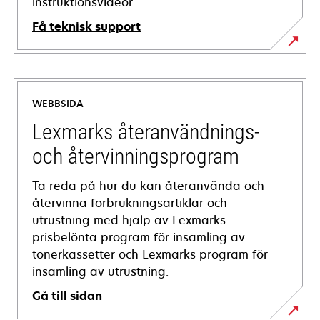
instruktionsvideor.
Få teknisk support
opens
in
a
WEBBSIDA
new
tab
Lexmarks återanvändnings-
och återvinningsprogram
Ta reda på hur du kan återanvända och
återvinna förbrukningsartiklar och
utrustning med hjälp av Lexmarks
prisbelönta program för insamling av
tonerkassetter och Lexmarks program för
insamling av utrustning.
Gå till sidan