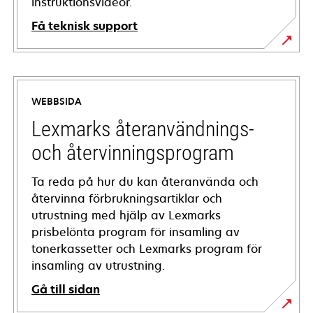
instruktionsvideor.
Få teknisk support
opens
in
a
WEBBSIDA
new
tab
Lexmarks återanvändnings-
och återvinningsprogram
Ta reda på hur du kan återanvända och
återvinna förbrukningsartiklar och
utrustning med hjälp av Lexmarks
prisbelönta program för insamling av
tonerkassetter och Lexmarks program för
insamling av utrustning.
Gå till sidan