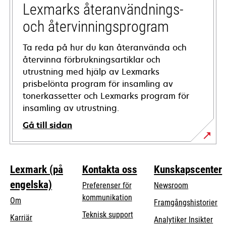
tab
Lexmarks återanvändnings-
och återvinningsprogram
Ta reda på hur du kan återanvända och
återvinna förbrukningsartiklar och
utrustning med hjälp av Lexmarks
prisbelönta program för insamling av
tonerkassetter och Lexmarks program för
insamling av utrustning.
Gå till sidan
Lexmark (på
Kontakta oss
Kunskapscenter
engelska)
Preferenser för
Newsroom
kommunikation
Om
Framgångshistorier
opens
Teknisk support
Karriär
Analytiker Insikter