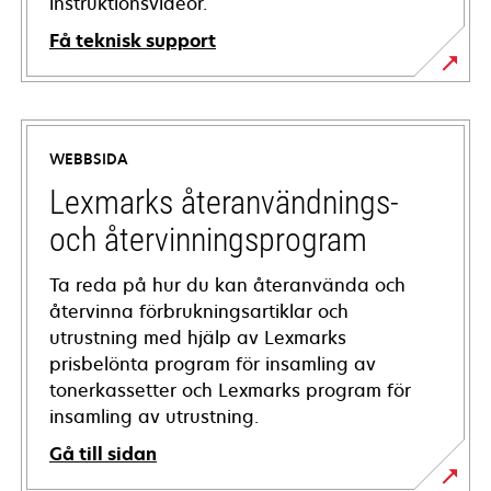
instruktionsvideor.
Få teknisk support
opens
in
a
WEBBSIDA
new
tab
Lexmarks återanvändnings-
och återvinningsprogram
Ta reda på hur du kan återanvända och
återvinna förbrukningsartiklar och
utrustning med hjälp av Lexmarks
prisbelönta program för insamling av
tonerkassetter och Lexmarks program för
insamling av utrustning.
Gå till sidan