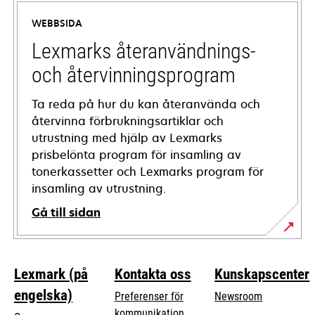
a
WEBBSIDA
new
tab
Lexmarks återanvändnings-
och återvinningsprogram
Ta reda på hur du kan återanvända och
återvinna förbrukningsartiklar och
utrustning med hjälp av Lexmarks
prisbelönta program för insamling av
tonerkassetter och Lexmarks program för
insamling av utrustning.
Gå till sidan
Lexmark (på
Kontakta oss
Kunskapscenter
engelska)
Preferenser för
Newsroom
kommunikation