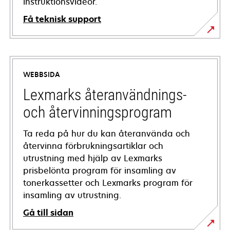
instruktionsvideor.
Få teknisk support
opens
in
a
WEBBSIDA
new
tab
Lexmarks återanvändnings-
och återvinningsprogram
Ta reda på hur du kan återanvända och
återvinna förbrukningsartiklar och
utrustning med hjälp av Lexmarks
prisbelönta program för insamling av
tonerkassetter och Lexmarks program för
insamling av utrustning.
Gå till sidan