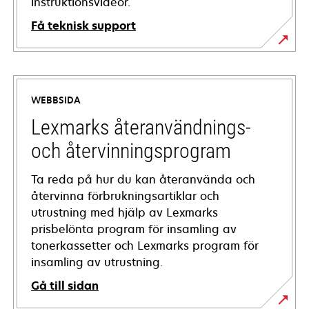
instruktionsvideor.
Få teknisk support
opens
in
a
WEBBSIDA
new
tab
Lexmarks återanvändnings-
och återvinningsprogram
Ta reda på hur du kan återanvända och
återvinna förbrukningsartiklar och
utrustning med hjälp av Lexmarks
prisbelönta program för insamling av
tonerkassetter och Lexmarks program för
insamling av utrustning.
Gå till sidan