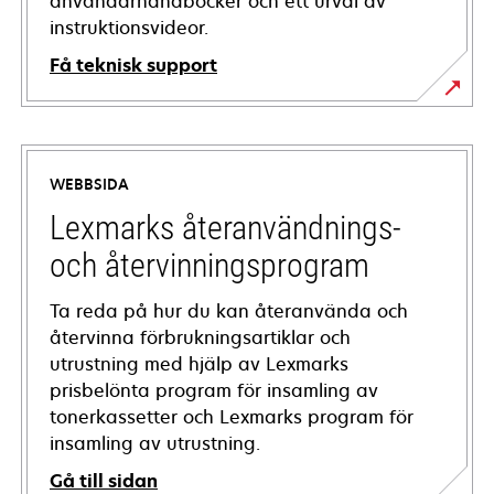
användarhandböcker och ett urval av
instruktionsvideor.
Få teknisk support
opens
in
a
WEBBSIDA
new
tab
Lexmarks återanvändnings-
och återvinningsprogram
Ta reda på hur du kan återanvända och
återvinna förbrukningsartiklar och
utrustning med hjälp av Lexmarks
prisbelönta program för insamling av
tonerkassetter och Lexmarks program för
insamling av utrustning.
Gå till sidan