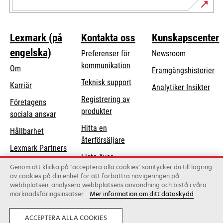
Lexmark (på
Kontakta oss
Kunskapscenter
engelska)
Preferenser för
Newsroom
kommunikation
Om
Framgångshistorier
opens
Teknisk support
Karriär
Analytiker Insikter
in
Registrering av
Företagens
a
produkter
opens
sociala ansvar
new
in
Hitta en
tab
Hållbarhet
a
återförsäljare
Lexmark Partners
new
Lista över
tab
Genom att klicka på "acceptera alla cookies" samtycker du till lagring
grossister
av cookies på din enhet för att förbättra navigeringen på
webbplatsen, analysera webbplatsens användning och bistå i våra
marknadsföringsinsatser.
Mer information om ditt dataskydd
Lexmark International, Inc., ett Xerox-företag
©2026 Med ensamrätt.
Laglig
Privatliv
ACCEPTERA ALLA COOKIES