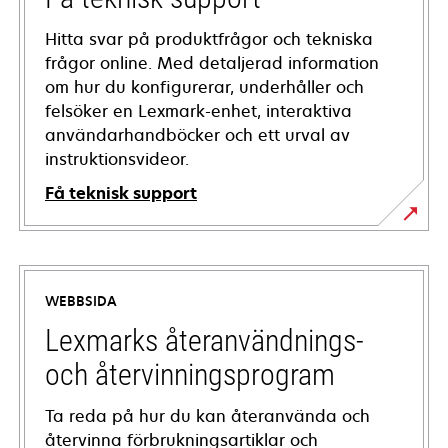
Hitta svar på produktfrågor och tekniska
frågor online. Med detaljerad information
om hur du konfigurerar, underhåller och
felsöker en Lexmark-enhet, interaktiva
användarhandböcker och ett urval av
instruktionsvideor.
Få teknisk support
opens
in
a
WEBBSIDA
new
tab
Lexmarks återanvändnings-
och återvinningsprogram
Ta reda på hur du kan återanvända och
återvinna förbrukningsartiklar och