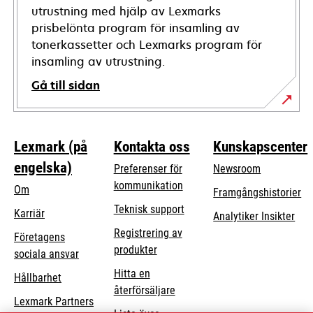
utrustning med hjälp av Lexmarks
prisbelönta program för insamling av
tonerkassetter och Lexmarks program för
insamling av utrustning.
Gå till sidan
Lexmark (på
Kontakta oss
Kunskapscenter
engelska)
Preferenser för
Newsroom
kommunikation
Om
Framgångshistorier
opens
Teknisk support
Karriär
Analytiker Insikter
in
Registrering av
Företagens
a
produkter
opens
sociala ansvar
new
in
Hitta en
tab
Hållbarhet
a
återförsäljare
Lexmark Partners
new