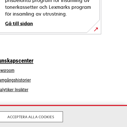
prisbelönta program för insamling av
tonerkassetter och Lexmarks program
för insamling av utrustning.
Gå till sidan
unskapscenter
wsroom
amgångshistorier
alytiker Insikter
ACCEPTERA ALLA COOKIES
Laglig
Privatliv