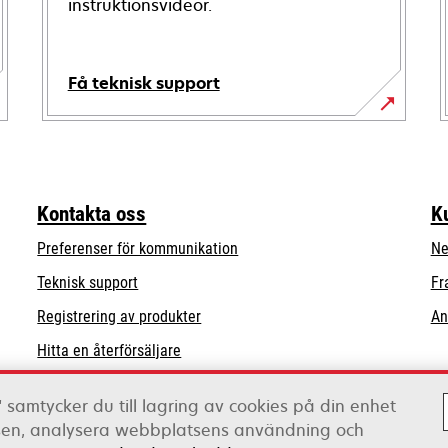
instruktionsvideor.
Få teknisk support
opens
in
a
new
Kontakta oss
K
tab
Preferenser för kommunikation
Ne
opens
Teknisk support
Fr
in
Registrering av produkter
An
a
Hitta en återförsäljare
new
tab
Lista över grossister
 samtycker du till lagring av cookies på din enhet
tsen, analysera webbplatsens användning och