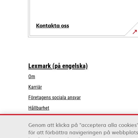
Kontakta oss
Lexmark (på engelska)
Om
Karriär
opens
Företagens sociala ansvar
in
Hållbarhet
a
Lexmark Partners
new
Genom att klicka på "acceptera alla cookies"
tab
för att förbättra navigeringen på webbpla
Lexmark International, Inc., ett Xerox-företag