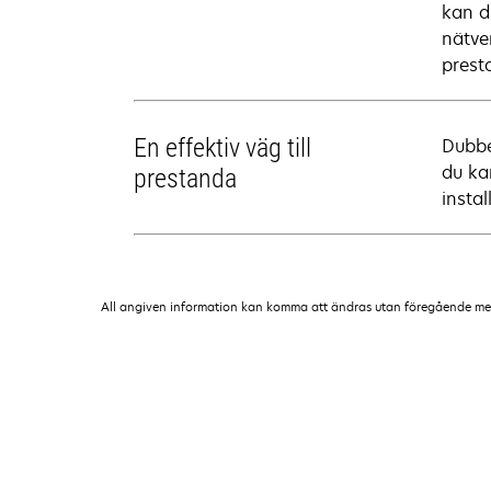
kan d
nätve
prest
En effektiv väg till
Dubbe
du ka
prestanda
insta
All angiven information kan komma att ändras utan föregående medde