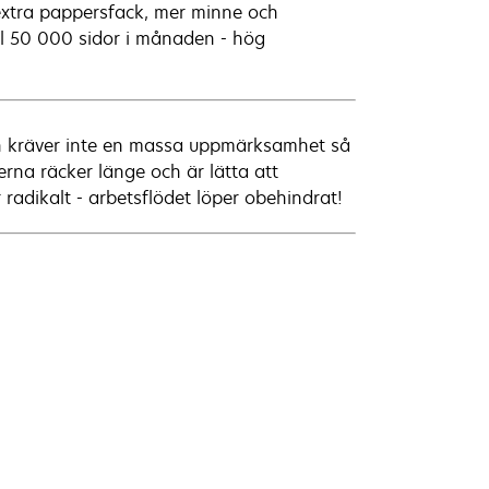
 extra pappersfack, mer minne och
ill 50 000 sidor i månaden - hög
dn kräver inte en massa uppmärksamhet så
erna räcker länge och är lätta att
 radikalt - arbetsflödet löper obehindrat!