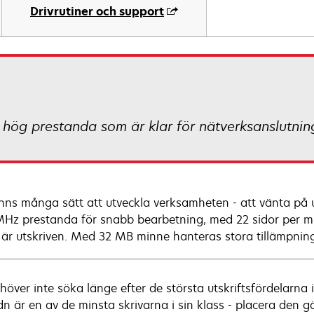
Drivrutiner och support
 hög prestanda som är klar för nätverksanslutnin
inns många sätt att utveckla verksamheten - att vänta på u
Hz prestanda för snabb bearbetning, med 22 sidor per min
 är utskriven. Med 32 MB minne hanteras stora tillämpning
höver inte söka länge efter de största utskriftsfördelarn
n är en av de minsta skrivarna i sin klass - placera den 