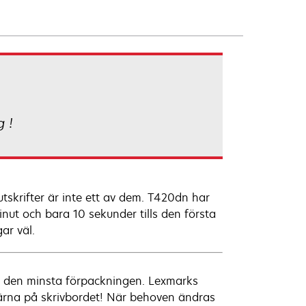
g !
tskrifter är inte ett av dem. T420dn har
ut och bara 10 sekunder tills den första
ar väl.
a i den minsta förpackningen. Lexmarks
gärna på skrivbordet! När behoven ändras