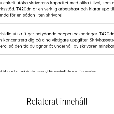
u enkelt utöka skrivarens kapacitet med olika tillval, som
rksstöd. T420dn är en verklig arbetshäst och klarar upp t
anda för en sådan liten skrivare!
lsidig utskrift ger betydande pappersbesparingar. T420
n koncentrera dig på dina viktigare uppgifter. Skrivkassett
llera, så den tid du ägnar åt underhåll av skrivaren minskar
lande. Lexmark är inte ansvarigt för eventuella fel eller försummelser.
Relaterat innehåll