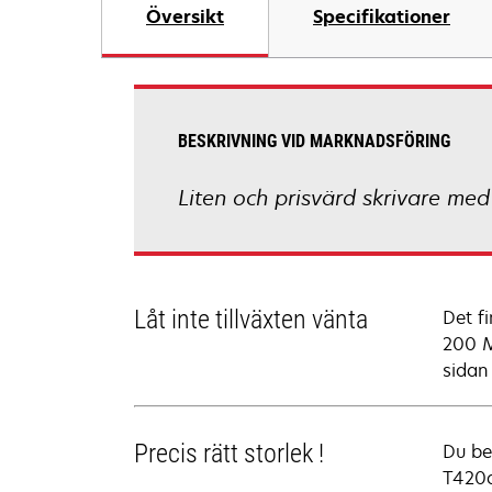
Översikt
Specifikationer
BESKRIVNING VID MARKNADSFÖRING
Liten och prisvärd skrivare med
Låt inte tillväxten vänta
Det f
200 M
sidan
Precis rätt storlek !
Du be
T420d