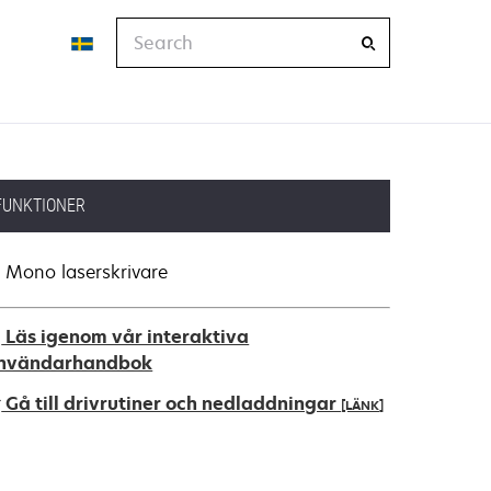
Search
FUNKTIONER
Mono laserskrivare
Läs igenom vår interaktiva
nvändarhandbok
Gå till drivrutiner och nedladdningar
[LÄNK]
pens