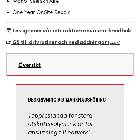
Mono laserskrivare
One Year OnSite Repair
Läs igenom vår interaktiva användarhandbok
Gå till drivrutiner och nedladdningar
[LÄNK]
opens
in
Översikt
a
new
tab
BESKRIVNING VID MARKNADSFÖRING
Topprestanda för stora
utskriftsvolymer klar för
anslutning till nätverk!