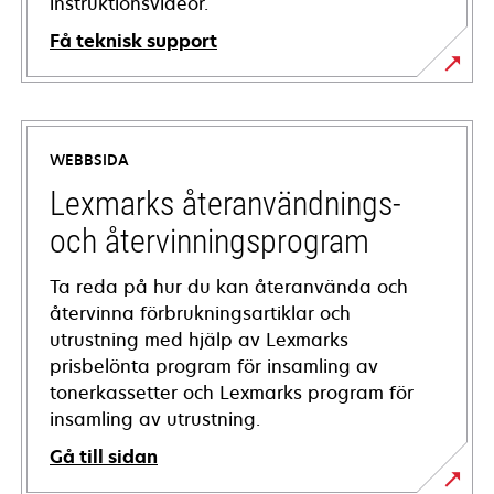
instruktionsvideor.
Få teknisk support
opens
in
a
WEBBSIDA
new
tab
Lexmarks återanvändnings-
och återvinningsprogram
Ta reda på hur du kan återanvända och
återvinna förbrukningsartiklar och
utrustning med hjälp av Lexmarks
prisbelönta program för insamling av
tonerkassetter och Lexmarks program för
insamling av utrustning.
Gå till sidan