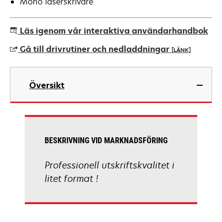
Mono laserskrivare
Läs igenom vår interaktiva användarhandbok
Gå till drivrutiner och nedladdningar
[LÄNK]
opens
in
Översikt
a
new
tab
BESKRIVNING VID MARKNADSFÖRING
Professionell utskriftskvalitet i
litet format !