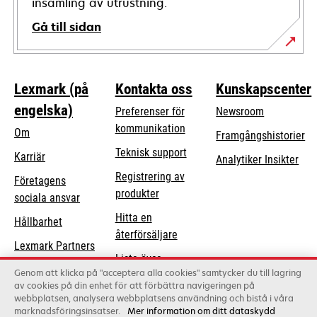
insamling av utrustning.
Gå till sidan
Lexmark (på
Kontakta oss
Kunskapscenter
engelska)
Preferenser för
Newsroom
kommunikation
Om
Framgångshistorier
opens
Teknisk support
Karriär
Analytiker Insikter
in
Registrering av
Företagens
a
produkter
opens
sociala ansvar
new
in
Hitta en
tab
Hållbarhet
a
återförsäljare
Lexmark Partners
new
Lista över
tab
Genom att klicka på "acceptera alla cookies" samtycker du till lagring
grossister
av cookies på din enhet för att förbättra navigeringen på
webbplatsen, analysera webbplatsens användning och bistå i våra
marknadsföringsinsatser.
Mer information om ditt dataskydd