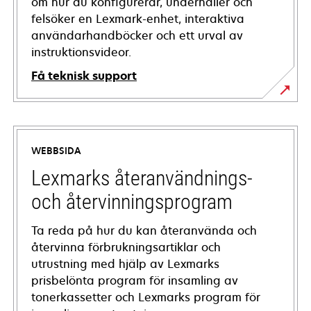
om hur du konfigurerar, underhåller och
felsöker en Lexmark-enhet, interaktiva
användarhandböcker och ett urval av
instruktionsvideor.
Få teknisk support
opens
in
a
WEBBSIDA
new
tab
Lexmarks återanvändnings-
och återvinningsprogram
Ta reda på hur du kan återanvända och
återvinna förbrukningsartiklar och
utrustning med hjälp av Lexmarks
prisbelönta program för insamling av
tonerkassetter och Lexmarks program för