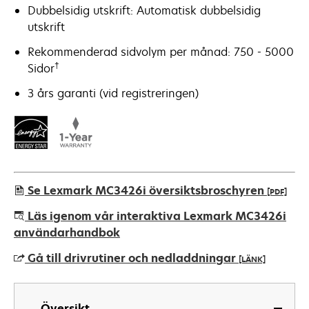
Dubbelsidig utskrift: Automatisk dubbelsidig
utskrift
Rekommenderad sidvolym per månad: 750 - 5000
†
Sidor
3 års garanti (vid registreringen)
Se Lexmark MC3426i översiktsbroschyren
[PDF]
opens
Läs igenom vår interaktiva Lexmark MC3426i
in
användarhandbok
a
Gå till drivrutiner och nedladdningar
[LÄNK]
new
tab
opens
in
Översikt