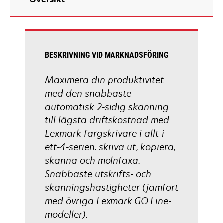
a
new
tab
BESKRIVNING VID MARKNADSFÖRING
Maximera din produktivitet
med den snabbaste
automatisk 2-sidig skanning
till lägsta driftskostnad med
Lexmark färgskrivare i allt-i-
ett-4-serien. skriva ut, kopiera,
skanna och molnfaxa.
Snabbaste utskrifts- och
skanningshastigheter (jämfört
med övriga Lexmark GO Line-
modeller).