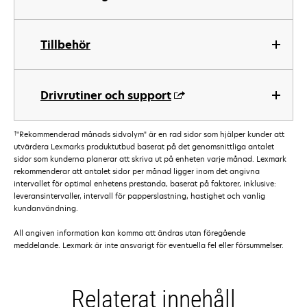
Tillbehör
Drivrutiner och support
†
"Rekommenderad månads sidvolym" är en rad sidor som hjälper kunder att
utvärdera Lexmarks produktutbud baserat på det genomsnittliga antalet
sidor som kunderna planerar att skriva ut på enheten varje månad. Lexmark
rekommenderar att antalet sidor per månad ligger inom det angivna
intervallet för optimal enhetens prestanda, baserat på faktorer, inklusive:
leveransintervaller, intervall för papperslastning, hastighet och vanlig
kundanvändning.
All angiven information kan komma att ändras utan föregående
meddelande. Lexmark är inte ansvarigt för eventuella fel eller försummelser.
Relaterat innehåll