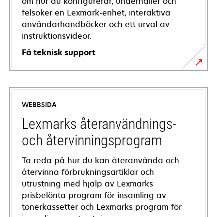
om hur du konfigurerar, underhåller och
felsöker en Lexmark-enhet, interaktiva
användarhandböcker och ett urval av
instruktionsvideor.
Få teknisk support
opens
in
a
WEBBSIDA
new
tab
Lexmarks återanvändnings-
och återvinningsprogram
Ta reda på hur du kan återanvända och
återvinna förbrukningsartiklar och
utrustning med hjälp av Lexmarks
prisbelönta program för insamling av
tonerkassetter och Lexmarks program för