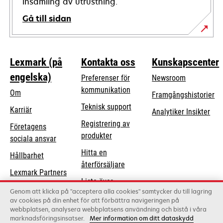
insamling av utrustning.
Gå till sidan
Lexmark (på
Kontakta oss
Kunskapscenter
engelska)
Preferenser för
Newsroom
kommunikation
Om
Framgångshistorier
opens
Teknisk support
Karriär
Analytiker Insikter
in
Registrering av
Företagens
a
produkter
opens
sociala ansvar
new
in
Hitta en
tab
Hållbarhet
a
återförsäljare
Lexmark Partners
new
Lista över
tab
Genom att klicka på "acceptera alla cookies" samtycker du till lagring
grossister
av cookies på din enhet för att förbättra navigeringen på
webbplatsen, analysera webbplatsens användning och bistå i våra
marknadsföringsinsatser.
Mer information om ditt dataskydd
Lexmark International, Inc., ett Xerox-företag