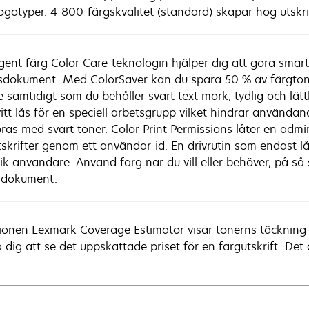
logotyper. 4 800-färgskvalitet (standard) skapar hög utskrif
ligent färg Color Care-teknologin hjälper dig att göra smar
sdokument. Med ColorSaver kan du spara 50 % av färgtone
e samtidigt som du behåller svart text mörk, tydlig och lätt
itt lås för en speciell arbetsgrupp vilket hindrar användand
ras med svart toner. Color Print Permissions låter en admin
tskrifter genom ett användar-id. En drivrutin som endast låt
fik användare. Använd färg när du vill eller behöver, på så
sdokument.
ionen Lexmark Coverage Estimator visar tonerns täckning i 
a dig att se det uppskattade priset för en färgutskrift. De