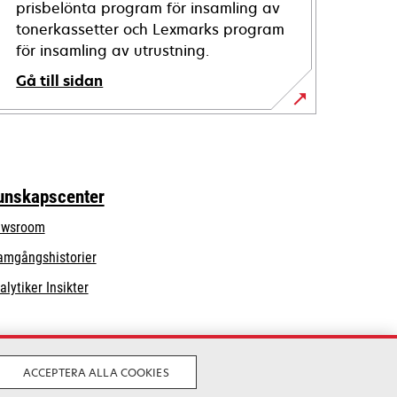
prisbelönta program för insamling av
tonerkassetter och Lexmarks program
för insamling av utrustning.
Gå till sidan
unskapscenter
wsroom
amgångshistorier
alytiker Insikter
ACCEPTERA ALLA COOKIES