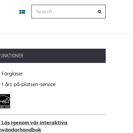
Search
FUNKTIONER
Färglaser
1 års på-platsen-service
Läs igenom vår interaktiva
nvändarhandbok