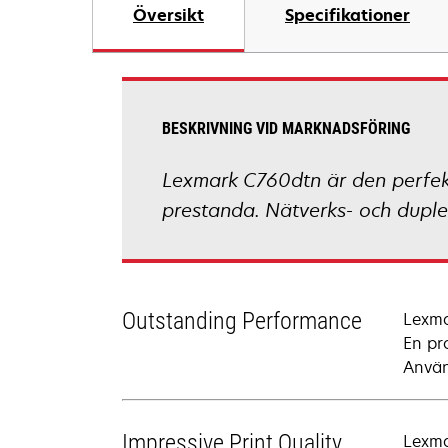
Översikt
Specifikationer
BESKRIVNING VID MARKNADSFÖRING
Lexmark C760dtn är den perfekt
prestanda. Nätverks- och duple
Outstanding Performance
Lexma
En pr
Använ
Impressive Print Quality
Lexma