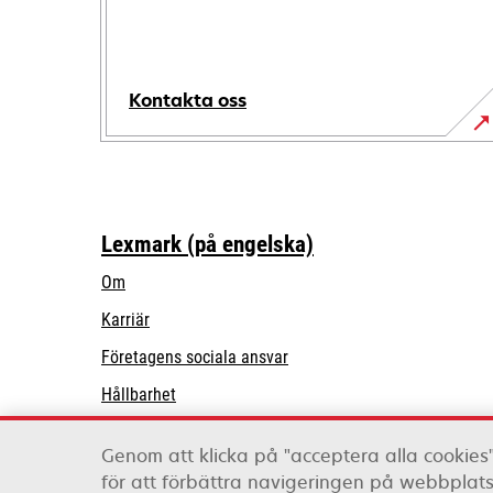
Kontakta oss
Lexmark (på engelska)
Om
Karriär
opens
Företagens sociala ansvar
in
Hållbarhet
a
Lexmark Partners
new
Genom att klicka på "acceptera alla cookies"
tab
för att förbättra navigeringen på webbpla