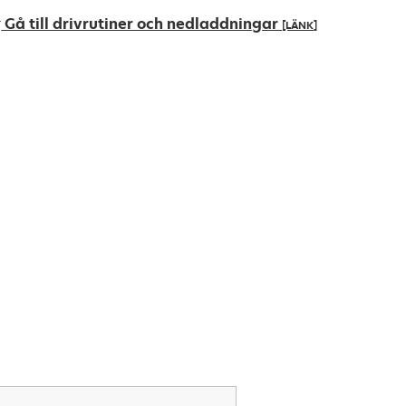
Gå till drivrutiner och nedladdningar
[LÄNK]
pens
ew
ab