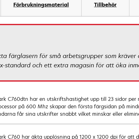
Förbrukningsmaterial
Tillbehör
a färglasern för små arbetsgrupper som kräver ö
x-standard och ett extra magasin för att öka inm
rk C760dtn har en utskriftshastighet upp till 23 sidor pe
ocessor på 600 Mhz skapar den första färgsidan på mind
darna får sina utskrifter snabbt vilket minskar eller elimin
rk C760 har äkta upplösning på 1200 x 1200 dpi för att du 