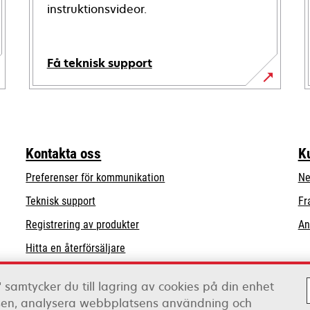
instruktionsvideor.
Få teknisk support
opens
in
a
new
Kontakta oss
K
tab
Preferenser för kommunikation
Ne
opens
Teknisk support
Fr
in
Registrering av produkter
An
a
Hitta en återförsäljare
new
tab
Lista över grossister
 samtycker du till lagring av cookies på din enhet
tsen, analysera webbplatsens användning och