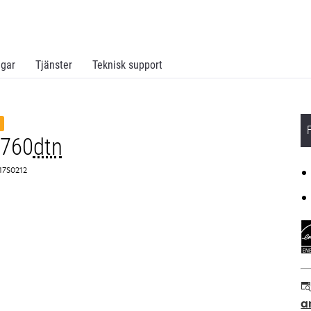
ngar
Tjänster
Teknisk support
C760
dtn
 17S0212
a