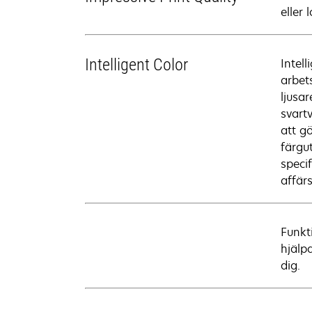
eller 
Intelligent Color
Intel
arbet
ljusar
svartv
att gö
färgu
speci
affär
Funkt
hjälp
dig.