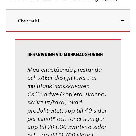
new
tab
opens
in
Översikt
a
new
tab
BESKRIVNING VID MARKNADSFÖRING
Med enastående prestanda
och säker design levererar
multifunktionsskrivaren
CX635adwe (kopiera, skanna,
skriva ut/faxa) ökad
produktivitet, upp till 40 sidor
per minut* och toner som ger
upp till 20 000 svartvita sidor
och upp till 11 700 sidor i