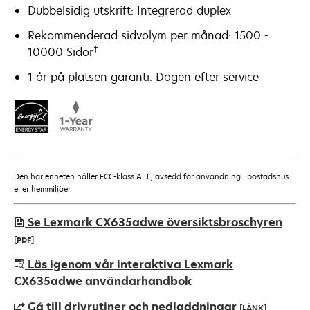
Dubbelsidig utskrift: Integrerad duplex
Rekommenderad sidvolym per månad: 1500 -
†
10000 Sidor
1 år på platsen garanti. Dagen efter service
Den här enheten håller FCC-klass A. Ej avsedd för användning i bostadshus
eller hemmiljöer.
Se Lexmark CX635adwe översiktsbroschyren
[PDF]
opens
Läs igenom vår interaktiva Lexmark
in
CX635adwe användarhandbok
a
Gå till drivrutiner och nedladdningar
[LÄNK]