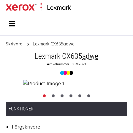
Start
Skrivare
Lexmark CX635adwe
Lexmark CX635
adwe
Artikelnummer.: 50M7091
FUNKTIONER
Färgskrivare