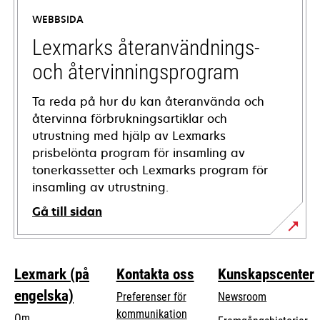
a
WEBBSIDA
new
tab
Lexmarks återanvändnings-
och återvinningsprogram
Ta reda på hur du kan återanvända och
återvinna förbrukningsartiklar och
utrustning med hjälp av Lexmarks
prisbelönta program för insamling av
tonerkassetter och Lexmarks program för
insamling av utrustning.
Gå till sidan
Lexmark (på
Kontakta oss
Kunskapscenter
engelska)
Preferenser för
Newsroom
kommunikation
Om