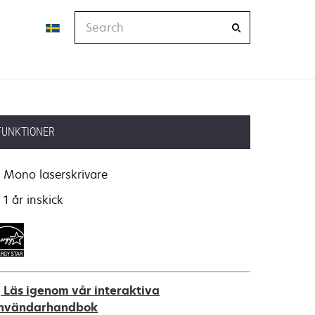
Search
FUNKTIONER
Mono laserskrivare
1 år inskick
Läs igenom vår interaktiva
nvändarhandbok