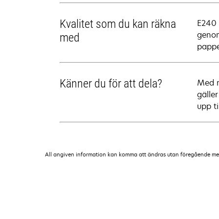
Kvalitet som du kan räkna
E240 
genom
med
papper
Känner du för att dela?
Med n
gälle
upp ti
All angiven information kan komma att ändras utan föregående medde