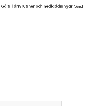
Gå till drivrutiner och nedladdningar
[LÄNK]
pens
ew
ab