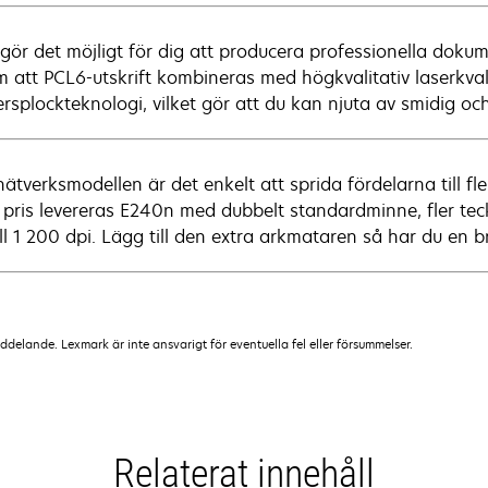
gör det möjligt för dig att producera professionella dok
 att PCL6-utskrift kombineras med högkvalitativ laserkv
splockteknologi, vilket gör att du kan njuta av smidig och 
ätverksmodellen är det enkelt att sprida fördelarna till f
r pris levereras E240n med dubbelt standardminne, fler t
ll 1 200 dpi. Lägg till den extra arkmataren så har du en br
lande. Lexmark är inte ansvarigt för eventuella fel eller försummelser.
Relaterat innehåll