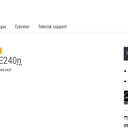
ngar
Tjänster
Teknisk support
E240
n
 28S0437
a