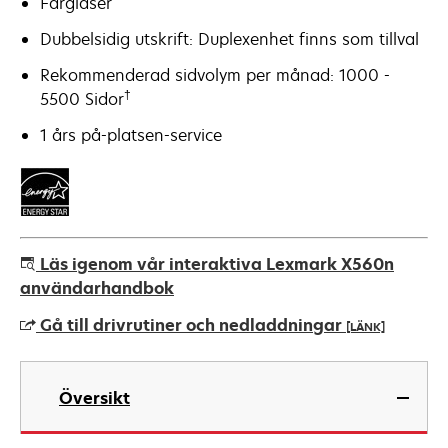
Färglaser
Dubbelsidig utskrift: Duplexenhet finns som tillval
Rekommenderad sidvolym per månad: 1000 -
†
5500 Sidor
1 års på-platsen-service
Läs igenom vår interaktiva Lexmark X560n
användarhandbok
Gå till drivrutiner och nedladdningar
[LÄNK]
opens
in
Översikt
a
new