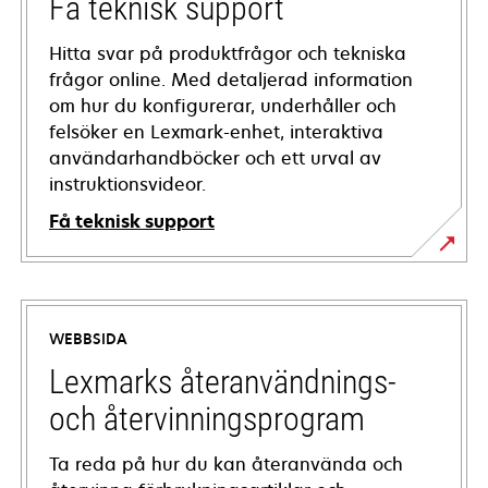
Få teknisk support
Hitta svar på produktfrågor och tekniska
frågor online. Med detaljerad information
om hur du konfigurerar, underhåller och
felsöker en Lexmark-enhet, interaktiva
användarhandböcker och ett urval av
instruktionsvideor.
Få teknisk support
opens
in
a
WEBBSIDA
new
tab
Lexmarks återanvändnings-
och återvinningsprogram
Ta reda på hur du kan återanvända och