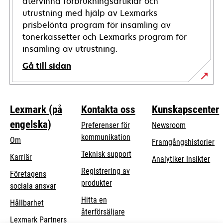
återvinna förbrukningsartiklar och
utrustning med hjälp av Lexmarks
prisbelönta program för insamling av
tonerkassetter och Lexmarks program för
insamling av utrustning.
Gå till sidan
Lexmark (på
Kontakta oss
Kunskapscenter
engelska)
Preferenser för
Newsroom
kommunikation
Om
Framgångshistorier
opens
Teknisk support
Karriär
Analytiker Insikter
in
Registrering av
Företagens
a
produkter
opens
sociala ansvar
new
in
Hitta en
tab
Hållbarhet
a
återförsäljare
Lexmark Partners
new