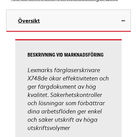
new
tab
opens
in
Översikt
a
new
tab
BESKRIVNING VID MARKNADSFÖRING
Lexmarks färglaserskrivare
X748de ökar effektiviteten och
ger färgdokument av hög
kvalitet. Säkerhetskontroller
och lösningar som förbättrar
dina arbetsflöden ger enkel
och säker utskrift av höga
utskriftsvolymer