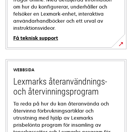
om hur du konfigurerar, underhåller och
felsöker en Lexmark-enhet, interaktiva
användarhandböcker och ett urval av
instruktionsvideor.
Få teknisk support
opens
in
a
WEBBSIDA
new
tab
Lexmarks återanvändnings-
och återvinningsprogram
Ta reda på hur du kan återanvända och
återvinna förbrukningsartiklar och
utrustning med hjälp av Lexmarks
prisbelönta program för insamling av