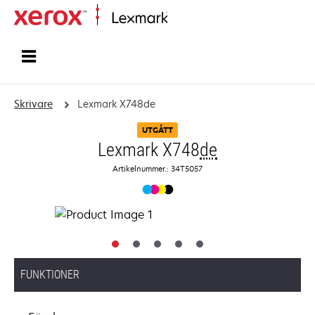
Start
Skrivare
Lexmark X748de
UTGÅTT
Lexmark X748
de
Artikelnummer.: 34T5057
FUNKTIONER