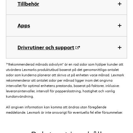
Tillbehör
Apps
Drivrutiner och support
†
"Rekommenderad månads sidvolym" är en rad sidor som hjälper kunder att
utvärdera Lexmarks produktutbud baserat på det genomsnittliga antalet
sidor som kunderna planerar att skriva ut på enheten varje månad. Lexmark
rekommenderar att antalet sidor per månad ligger inom det angivna
intervallet för optimal enhetens prestanda, baserat på faktorer, inklusive:
leveransintervaller, intervall för papperslastning, hastighet och vanlig
kundanvändning.
All angiven information kan komma att ändras utan föregående
meddelande. Lexmark är inte ansvarigt för eventuella fel eller försummelser.