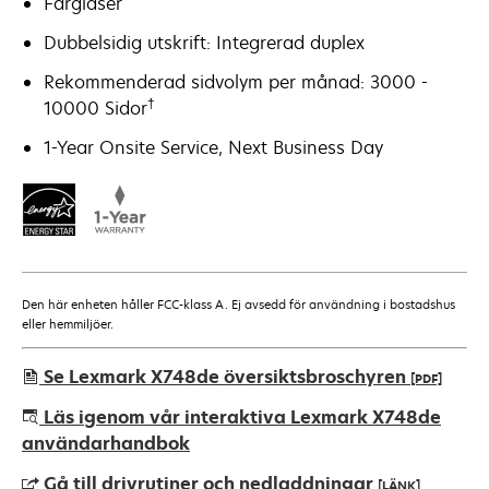
Färglaser
Dubbelsidig utskrift: Integrerad duplex
Rekommenderad sidvolym per månad: 3000 -
†
10000 Sidor
1-Year Onsite Service, Next Business Day
Den här enheten håller FCC-klass A. Ej avsedd för användning i bostadshus
eller hemmiljöer.
Se Lexmark X748de översiktsbroschyren
[PDF]
opens
Läs igenom vår interaktiva Lexmark X748de
in
användarhandbok
a
Gå till drivrutiner och nedladdningar
[LÄNK]