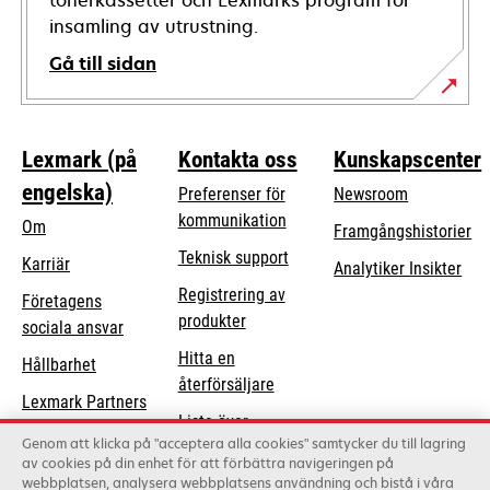
tonerkassetter och Lexmarks program för
insamling av utrustning.
Gå till sidan
Lexmark (på
Kontakta oss
Kunskapscenter
engelska)
Preferenser för
Newsroom
kommunikation
Om
Framgångshistorier
opens
Teknisk support
Karriär
Analytiker Insikter
in
Registrering av
Företagens
a
produkter
opens
sociala ansvar
new
in
Hitta en
tab
Hållbarhet
a
återförsäljare
Lexmark Partners
new
Lista över
tab
Genom att klicka på "acceptera alla cookies" samtycker du till lagring
grossister
av cookies på din enhet för att förbättra navigeringen på
webbplatsen, analysera webbplatsens användning och bistå i våra