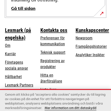
insamling av utrustning.
Gå till sidan
Lexmark (på
Kontakta oss
Kunskapscenter
engelska)
Preferenser för
Newsroom
kommunikation
Om
Framgångshistorier
opens
Teknisk support
Karriär
Analytiker Insikter
in
Registrering av
Företagens
a
produkter
opens
sociala ansvar
new
in
Hitta en
tab
Hållbarhet
a
återförsäljare
Lexmark Partners
new
Lista över
tab
Genom att klicka på "acceptera alla cookies" samtycker du till lagring
grossister
av cookies på din enhet för att förbättra navigeringen på
webbplatsen, analysera webbplatsens användning och bistå i våra
marknadsföringsinsatser.
Mer information om ditt dataskydd
Lexmark International, Inc., ett Xerox-företag