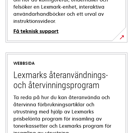
felsöker en Lexmark-enhet, interaktiva
användarhandböcker och ett urval av
instruktionsvideor.
Få teknisk support
opens
in
a
WEBBSIDA
new
tab
Lexmarks återanvändnings-
och återvinningsprogram
Ta reda på hur du kan återanvända och
återvinna förbrukningsartiklar och
utrustning med hjälp av Lexmarks
prisbelönta program för insamling av
tonerkassetter och Lexmarks program för