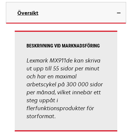
tab
opens
in
Översikt
a
new
tab
BESKRIVNING VID MARKNADSFÖRING
Lexmark MX911de kan skriva
ut upp till 55 sidor per minut
och har en maximal
arbetscykel på 300 000 sidor
per månad, vilket innebär ett
steg uppåt i
flerfunktionsprodukter för
storformat.