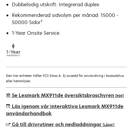
Dubbelsidig utskrift: Integrerad duplex
Rekommenderad sidvolym per månad: 15000 -
†
50000 Sidor
1-Year Onsite Service
Den här enheten håller FCC-klass A. Ej avsedd för användning i bostadshus
eller hemmiljöer.
Se Lexmark MX911de översiktsbroschyren
[PDF]
opens
Läs igenom vår interaktiva Lexmark MX911de
in
användarhandbok
a
Gå till drivrutiner och nedladdningar
[LÄNK]
new