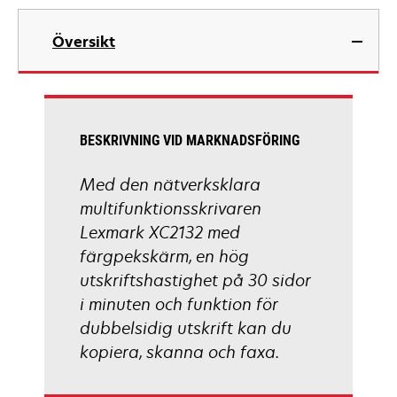
tab
opens
in
Översikt
a
new
tab
BESKRIVNING VID MARKNADSFÖRING
Med den nätverksklara
multifunktionsskrivaren
Lexmark XC2132 med
färgpekskärm, en hög
utskriftshastighet på 30 sidor
i minuten och funktion för
dubbelsidig utskrift kan du
kopiera, skanna och faxa.