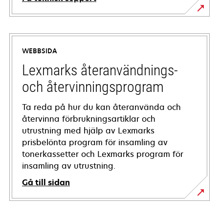
opens
in
a
WEBBSIDA
new
tab
Lexmarks återanvändnings-
och återvinningsprogram
Ta reda på hur du kan återanvända och
återvinna förbrukningsartiklar och
utrustning med hjälp av Lexmarks
prisbelönta program för insamling av
tonerkassetter och Lexmarks program för
insamling av utrustning.
Gå till sidan