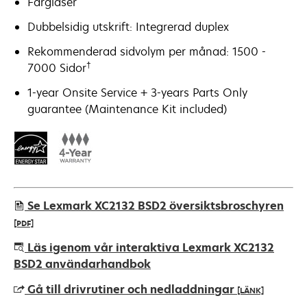
Färglaser
Dubbelsidig utskrift: Integrerad duplex
Rekommenderad sidvolym per månad: 1500 -
†
7000 Sidor
1-year Onsite Service + 3-years Parts Only
guarantee (Maintenance Kit included)
Se Lexmark XC2132 BSD2 översiktsbroschyren
[PDF]
opens
Läs igenom vår interaktiva Lexmark XC2132
in
BSD2 användarhandbok
a
Gå till drivrutiner och nedladdningar
[LÄNK]
new