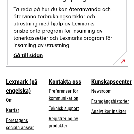
Ta reda på hur du kan återanvända och
återvinna förbrukningsartiklar och
utrustning med hjälp av Lexmarks
prisbelönta program för insamling av
tonerkassetter och Lexmarks program för
insamling av utrustning.
Gå till sidan
Lexmark (på
Kontakta oss
Kunskapscenter
engelska)
Preferenser för
Newsroom
kommunikation
Om
Framgångshistorier
opens
Teknisk support
Karriär
Analytiker Insikter
in
Registrering av
Företagens
a
produkter
opens
sociala ansvar
new