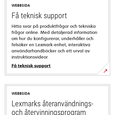
WEBBSIDA
Få teknisk support
Hitta svar på produktfrågor och tekniska
frågor online. Med detaljerad information
om hur du konfigurerar, underhåller och
felsöker en Lexmark-enhet, interaktiva
användarhandböcker och ett urval av
instruktionsvideor.
Få teknisk support
opens
in
a
WEBBSIDA
new
tab
Lexmarks återanvändnings-
och återvinningsprogram