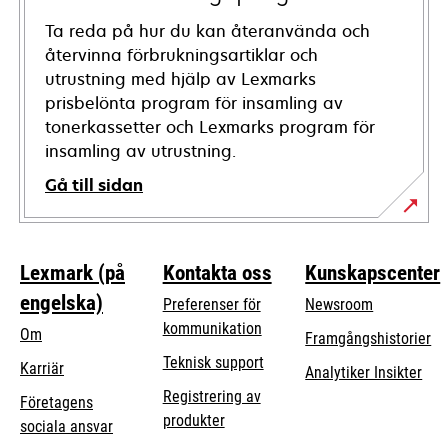
Ta reda på hur du kan återanvända och
återvinna förbrukningsartiklar och
utrustning med hjälp av Lexmarks
prisbelönta program för insamling av
tonerkassetter och Lexmarks program för
insamling av utrustning.
Gå till sidan
Lexmark (på
Kontakta oss
Kunskapscenter
engelska)
Preferenser för
Newsroom
kommunikation
Om
Framgångshistorier
opens
Teknisk support
Karriär
Analytiker Insikter
in
Registrering av
Företagens
a
produkter
opens
sociala ansvar
new