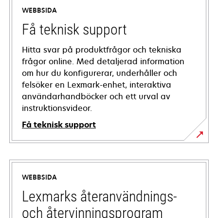
WEBBSIDA
Få teknisk support
Hitta svar på produktfrågor och tekniska
frågor online. Med detaljerad information
om hur du konfigurerar, underhåller och
felsöker en Lexmark-enhet, interaktiva
användarhandböcker och ett urval av
instruktionsvideor.
Få teknisk support
opens
in
a
WEBBSIDA
new
tab
Lexmarks återanvändnings-
och återvinningsprogram