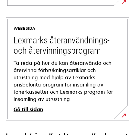
opens
in
a
WEBBSIDA
new
tab
Lexmarks återanvändnings-
och återvinningsprogram
Ta reda på hur du kan återanvända och
återvinna förbrukningsartiklar och
utrustning med hjälp av Lexmarks
prisbelönta program för insamling av
tonerkassetter och Lexmarks program för
insamling av utrustning.
Gå till sidan