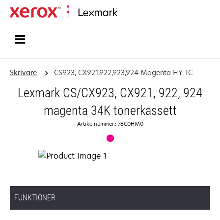
Start
Skrivare
CS923, CX921,922,923,924 Magenta HY TC
Lexmark CS/CX923, CX921, 922, 924
magenta 34K tonerkassett
Artikelnummer.: 76C0HM0
FUNKTIONER