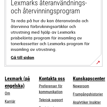
tab
Lexmarks återanvändnings-
och återvinningsprogram
Ta reda på hur du kan återanvända och
återvinna förbrukningsartiklar och
utrustning med hjälp av Lexmarks
prisbelönta program för insamling av
tonerkassetter och Lexmarks program för
insamling av utrustning.
Gå till sidan
Lexmark (på
Kontakta oss
Kunskapscenter
engelska)
Preferenser för
Newsroom
kommunikation
Om
Framgångshistorier
opens
Teknisk support
Karriär
Analytiker Insikter
in