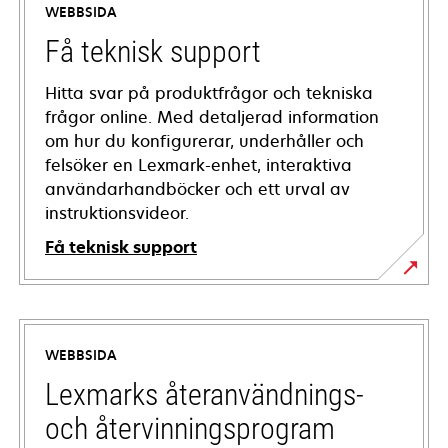
WEBBSIDA
Få teknisk support
Hitta svar på produktfrågor och tekniska
frågor online. Med detaljerad information
om hur du konfigurerar, underhåller och
felsöker en Lexmark-enhet, interaktiva
användarhandböcker och ett urval av
instruktionsvideor.
Få teknisk support
opens
in
a
WEBBSIDA
new
tab
Lexmarks återanvändnings-
och återvinningsprogram