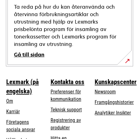
Ta reda på hur du kan återanvända och
återvinna förbrukningsartiklar och
utrustning med hjälp av Lexmarks
prisbelönta program för insamling av
tonerkassetter och Lexmarks program för
insamling av utrustning.
Gå till sidan
Lexmark (på
Kontakta oss
Kunskapscenter
engelska)
Preferenser för
Newsroom
kommunikation
Om
Framgångshistorier
opens
Teknisk support
Karriär
Analytiker Insikter
in
Registrering av
Företagens
a
produkter
opens
sociala ansvar
new
in
Hitta en