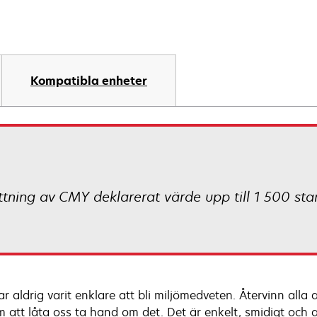
Kompatibla enheter
ing av CMY deklarerat värde upp till 1 500 stan
ar aldrig varit enklare att bli miljömedveten. Återvinn all
 att låta oss ta hand om det. Det är enkelt, smidigt och al