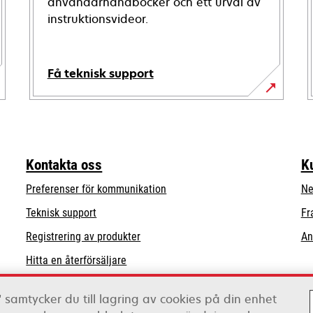
användarhandböcker och ett urval av
instruktionsvideor.
Få teknisk support
opens
in
a
new
Kontakta oss
K
tab
Preferenser för kommunikation
Ne
opens
Teknisk support
Fr
in
Registrering av produkter
An
a
Hitta en återförsäljare
new
tab
Lista över grossister
 samtycker du till lagring av cookies på din enhet