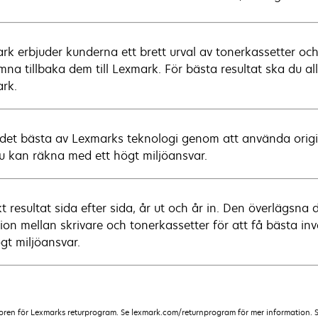
rk erbjuder kunderna ett brett urval av tonerkassetter och
mna tillbaka dem till Lexmark. För bästa resultat ska du all
rk.
 det bästa av Lexmarks teknologi genom att använda original
u kan räkna med ett högt miljöansvar.
kt resultat sida efter sida, år ut och år in. Den överlägs
sion mellan skrivare och tonerkassetter för att få bästa in
ögt miljöansvar.
koren för Lexmarks returprogram. Se lexmark.com/returnprogram för mer information. 