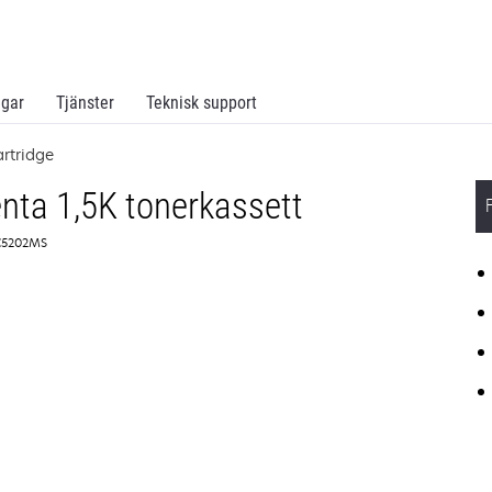
ngar
Tjänster
Teknisk support
rtridge
ta 1,5K tonerkassett
 C5202MS