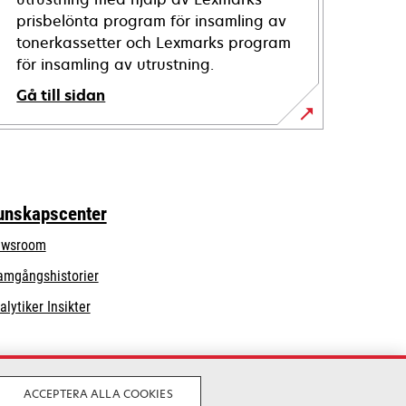
prisbelönta program för insamling av
tonerkassetter och Lexmarks program
för insamling av utrustning.
Gå till sidan
unskapscenter
wsroom
amgångshistorier
alytiker Insikter
ACCEPTERA ALLA COOKIES