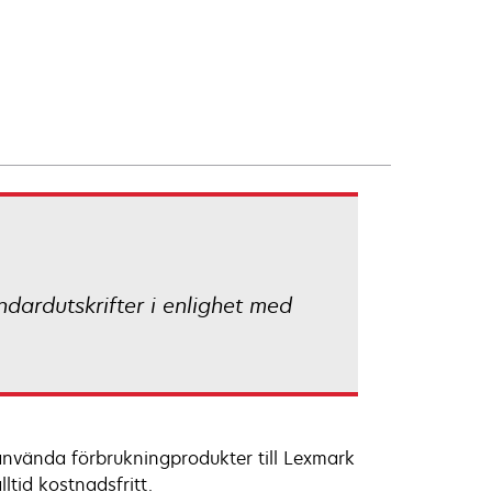
dardutskrifter i enlighet med
a använda förbrukningprodukter till Lexmark
ltid kostnadsfritt.