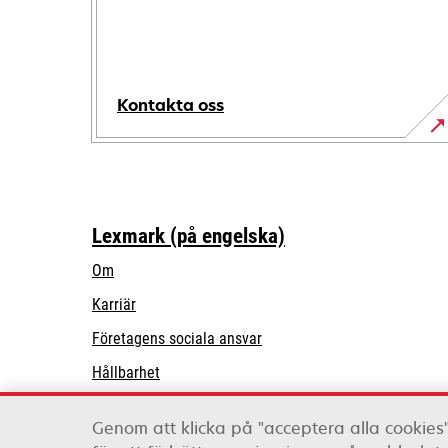
Kontakta oss
Lexmark (på engelska)
Om
Karriär
opens
Företagens sociala ansvar
in
Hållbarhet
a
Lexmark Partners
new
Genom att klicka på "acceptera alla cookies"
tab