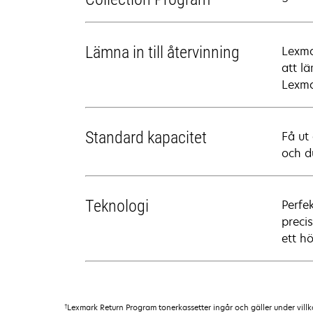
Lämna in till återvinning
Lexma
att lä
Lexma
Standard kapacitet
Få ut
och d
Teknologi
Perfe
preci
ett h
†
Lexmark Return Program tonerkassetter ingår och gäller under vill