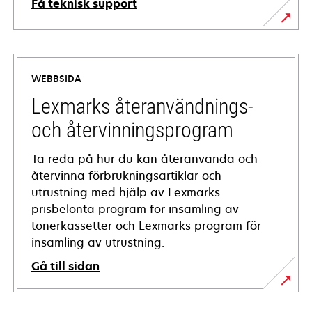
Få teknisk support
opens
in
a
WEBBSIDA
new
tab
Lexmarks återanvändnings-
och återvinningsprogram
Ta reda på hur du kan återanvända och
återvinna förbrukningsartiklar och
utrustning med hjälp av Lexmarks
prisbelönta program för insamling av
tonerkassetter och Lexmarks program för
insamling av utrustning.
Gå till sidan