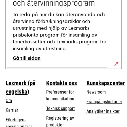
och återvinningsprogram
Ta reda på hur du kan återanvända och
återvinna förbrukningsartiklar och
utrustning med hjälp av Lexmarks
prisbelönta program för insamling av
tonerkassetter och Lexmarks program för
insamling av utrustning.
Gå till sidan
Lexmark (på
Kontakta oss
Kunskapscenter
engelska)
Preferenser för
Newsroom
kommunikation
Om
Framgångshistorier
opens
Teknisk support
Karriär
Analytiker Insikter
in
Registrering av
Företagens
a
produkter
opens
sociala ansvar