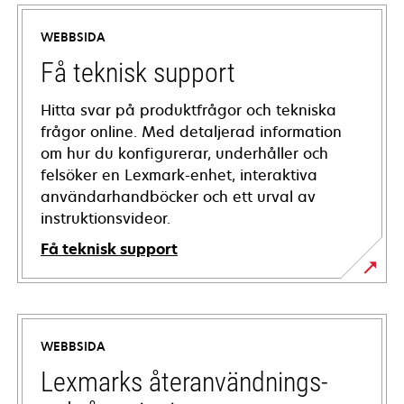
WEBBSIDA
Få teknisk support
Hitta svar på produktfrågor och tekniska
frågor online. Med detaljerad information
om hur du konfigurerar, underhåller och
felsöker en Lexmark-enhet, interaktiva
användarhandböcker och ett urval av
instruktionsvideor.
Få teknisk support
opens
in
a
WEBBSIDA
new
tab
Lexmarks återanvändnings-