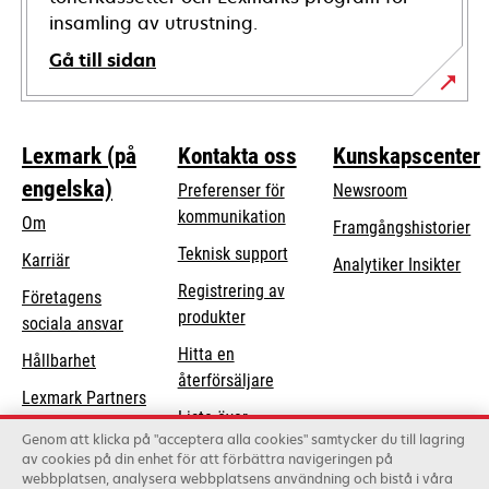
insamling av utrustning.
Gå till sidan
Lexmark (på
Kontakta oss
Kunskapscenter
engelska)
Preferenser för
Newsroom
kommunikation
Om
Framgångshistorier
opens
Teknisk support
Karriär
Analytiker Insikter
in
Registrering av
Företagens
a
produkter
opens
sociala ansvar
new
in
Hitta en
tab
Hållbarhet
a
återförsäljare
Lexmark Partners
new
Lista över
tab
Genom att klicka på "acceptera alla cookies" samtycker du till lagring
grossister
av cookies på din enhet för att förbättra navigeringen på
webbplatsen, analysera webbplatsens användning och bistå i våra