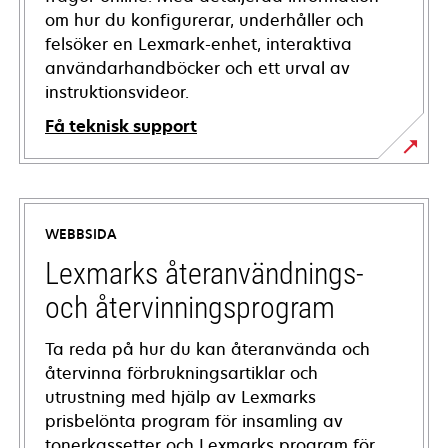
om hur du konfigurerar, underhåller och
felsöker en Lexmark-enhet, interaktiva
användarhandböcker och ett urval av
instruktionsvideor.
Få teknisk support
opens
in
a
WEBBSIDA
new
tab
Lexmarks återanvändnings-
och återvinningsprogram
Ta reda på hur du kan återanvända och
återvinna förbrukningsartiklar och
utrustning med hjälp av Lexmarks
prisbelönta program för insamling av
tonerkassetter och Lexmarks program för