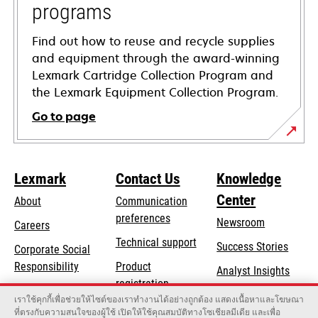
programs
Find out how to reuse and recycle supplies
and equipment through the award-winning
Lexmark Cartridge Collection Program and
the Lexmark Equipment Collection Program.
Go to page
Lexmark
Contact Us
Knowledge
Center
About
Communication
preferences
Newsroom
Careers
opens
Technical support
Success Stories
Corporate Social
in
opens
Responsibility
Product
Analyst Insights
a
in
registration
Sustainability
new
เราใช้คุกกี้เพื่อช่วยให้ไซต์ของเราทำงานได้อย่างถูกต้อง แสดงเนื้อหาและโฆษณา
a
Find a dealer
tab
ที่ตรงกับความสนใจของผู้ใช้ เปิดให้ใช้คุณสมบัติทางโซเชียลมีเดีย และเพื่อ
Lexmark Partners
new