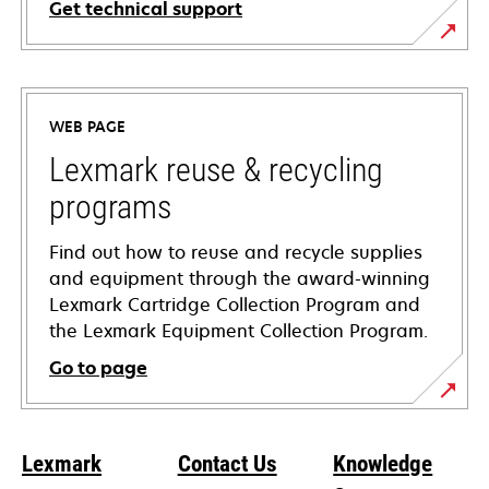
Get technical support
opens
in
a
WEB PAGE
new
tab
Lexmark reuse & recycling
programs
Find out how to reuse and recycle supplies
and equipment through the award-winning
Lexmark Cartridge Collection Program and
the Lexmark Equipment Collection Program.
Go to page
Lexmark
Contact Us
Knowledge