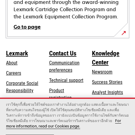
and equipment through the award-winning
Lexmark Cartridge Collection Program and
the Lexmark Equipment Collection Program.
Go to page
Lexmark
Contact Us
Knowledge
Center
About
Communication
preferences
Newsroom
Careers
opens
Technical support
Success Stories
Corporate Social
in
opens
Responsibility
Product
Analyst Insights
a
in
registration
Sustainability
new
เราใช้คุกกี้เพื่อช่วยให้ไซต์ของเราทำงานได้อย่างถูกต้อง แสดงเนื้อหาและโฆษณา
a
Find a dealer
tab
ที่ตรงกับความสนใจของผู้ใช้ เปิดให้ใช้คุณสมบัติทางโซเชียลมีเดีย และเพื่อ
Lexmark Partners
new
วิเคราะห์การเข้าถึงข้อมูลของเรา เรายังแบ่งปันข้อมูลการใช้งานไซต์กับพาร์ทเนอ
tab
ร์โซเชียลมีเดีย การโฆษณาและพาร์ทเนอร์การวิเคราะห์ของเราอีกด้วย
For
more information, read our Cookies page.
Lexmark International, Inc., a Xerox Company
©2026 All rights reserved.