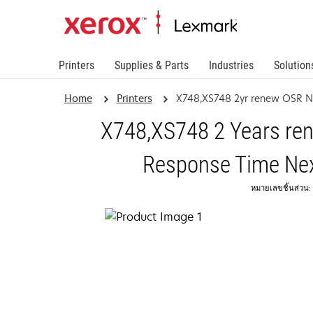
Printers
Supplies & Parts
Industries
Solution
Home
Printers
X748,XS748 2yr renew OSR 
X748,XS748 2 Years ren
Response Time Nex
หมายเลขชิ้นส่วน: