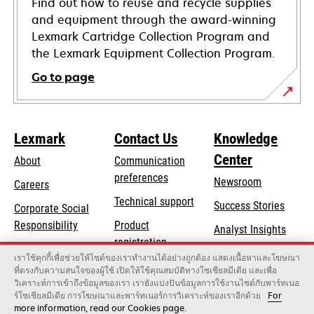
Find out how to reuse and recycle supplies
and equipment through the award-winning
Lexmark Cartridge Collection Program and
the Lexmark Equipment Collection Program.
Go to page
Lexmark
Contact Us
Knowledge
Center
About
Communication
preferences
Newsroom
Careers
opens
Technical support
Success Stories
Corporate Social
in
opens
Responsibility
Product
Analyst Insights
a
in
registration
Sustainability
new
เราใช้คุกกี้เพื่อช่วยให้ไซต์ของเราทำงานได้อย่างถูกต้อง แสดงเนื้อหาและโฆษณา
a
Find a dealer
tab
ที่ตรงกับความสนใจของผู้ใช้ เปิดให้ใช้คุณสมบัติทางโซเชียลมีเดีย และเพื่อ
Lexmark Partners
new
วิเคราะห์การเข้าถึงข้อมูลของเรา เรายังแบ่งปันข้อมูลการใช้งานไซต์กับพาร์ทเนอ
tab
ร์โซเชียลมีเดีย การโฆษณาและพาร์ทเนอร์การวิเคราะห์ของเราอีกด้วย
For
more information, read our Cookies page.