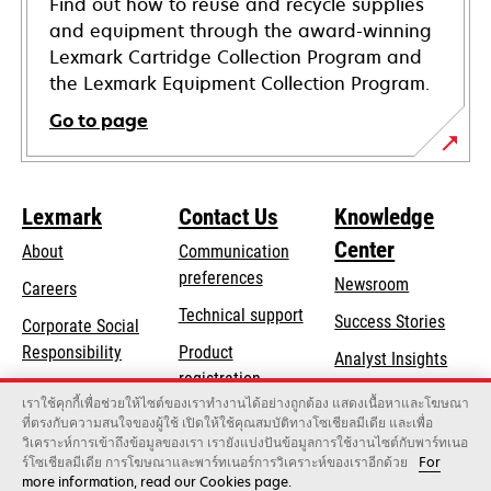
Find out how to reuse and recycle supplies
and equipment through the award-winning
Lexmark Cartridge Collection Program and
the Lexmark Equipment Collection Program.
Go to page
Lexmark
Contact Us
Knowledge
Center
About
Communication
preferences
Newsroom
Careers
opens
Technical support
Success Stories
Corporate Social
in
opens
Responsibility
Product
Analyst Insights
a
in
registration
Sustainability
new
เราใช้คุกกี้เพื่อช่วยให้ไซต์ของเราทำงานได้อย่างถูกต้อง แสดงเนื้อหาและโฆษณา
a
Find a dealer
tab
ที่ตรงกับความสนใจของผู้ใช้ เปิดให้ใช้คุณสมบัติทางโซเชียลมีเดีย และเพื่อ
Lexmark Partners
new
วิเคราะห์การเข้าถึงข้อมูลของเรา เรายังแบ่งปันข้อมูลการใช้งานไซต์กับพาร์ทเนอ
tab
ร์โซเชียลมีเดีย การโฆษณาและพาร์ทเนอร์การวิเคราะห์ของเราอีกด้วย
For
more information, read our Cookies page.