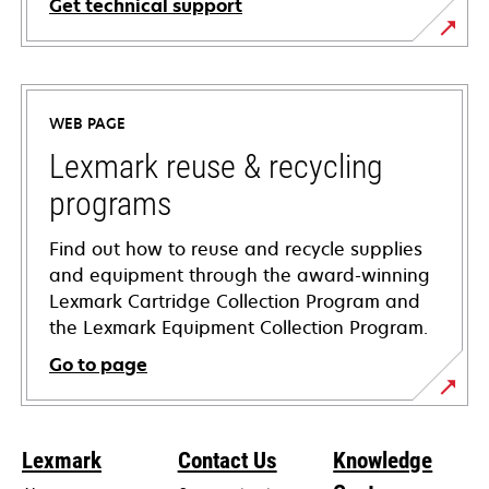
Get technical support
opens
in
a
WEB PAGE
new
tab
Lexmark reuse & recycling
programs
Find out how to reuse and recycle supplies
and equipment through the award-winning
Lexmark Cartridge Collection Program and
the Lexmark Equipment Collection Program.
Go to page
Lexmark
Contact Us
Knowledge