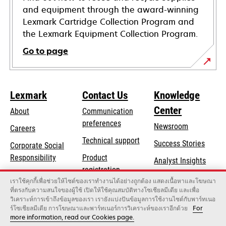
and equipment through the award-winning
Lexmark Cartridge Collection Program and
the Lexmark Equipment Collection Program.
Go to page
Lexmark
Contact Us
Knowledge
Center
About
Communication
preferences
Newsroom
Careers
opens
Technical support
Success Stories
Corporate Social
in
opens
Responsibility
Product
Analyst Insights
a
in
registration
Sustainability
new
เราใช้คุกกี้เพื่อช่วยให้ไซต์ของเราทำงานได้อย่างถูกต้อง แสดงเนื้อหาและโฆษณา
a
Find a dealer
tab
ที่ตรงกับความสนใจของผู้ใช้ เปิดให้ใช้คุณสมบัติทางโซเชียลมีเดีย และเพื่อ
Lexmark Partners
new
วิเคราะห์การเข้าถึงข้อมูลของเรา เรายังแบ่งปันข้อมูลการใช้งานไซต์กับพาร์ทเนอ
tab
ร์โซเชียลมีเดีย การโฆษณาและพาร์ทเนอร์การวิเคราะห์ของเราอีกด้วย
For
more information, read our Cookies page.
Lexmark International, Inc., a Xerox Company