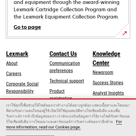
and equipment through the award-winning
Lexmark Cartridge Collection Program and
the Lexmark Equipment Collection Program.
Go to page
Lexmark
Contact Us
Knowledge
Center
About
Communication
preferences
Newsroom
Careers
opens
Technical support
Success Stories
Corporate Social
in
opens
Responsibility
Product
Analyst Insights
a
in
registration
Sustainability
new
เราใช้คุกกี้เพื่อช่วยให้ไซต์ของเราทำงานได้อย่างถูกต้อง แสดงเนื้อหาและโฆษณา
a
Find a dealer
tab
ที่ตรงกับความสนใจของผู้ใช้ เปิดให้ใช้คุณสมบัติทางโซเชียลมีเดีย และเพื่อ
Lexmark Partners
new
วิเคราะห์การเข้าถึงข้อมูลของเรา เรายังแบ่งปันข้อมูลการใช้งานไซต์กับพาร์ทเนอ
tab
ร์โซเชียลมีเดีย การโฆษณาและพาร์ทเนอร์การวิเคราะห์ของเราอีกด้วย
For
more information, read our Cookies page.
Lexmark International, Inc., a Xerox Company
©2026 All rights reserved.